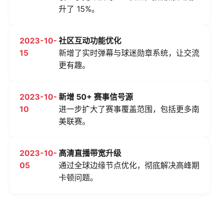
升了 15%。
2023-10-
社区互动功能优化
15
新增了实时弹幕与球迷勋章系统，让交流
更有趣。
2023-10-
新增 50+ 赛事信号源
10
进一步扩大了赛事覆盖范围，包括更多南
美联赛。
2023-10-
高清直播带宽升级
05
通过全球边缘节点优化，彻底解决高峰期
卡顿问题。