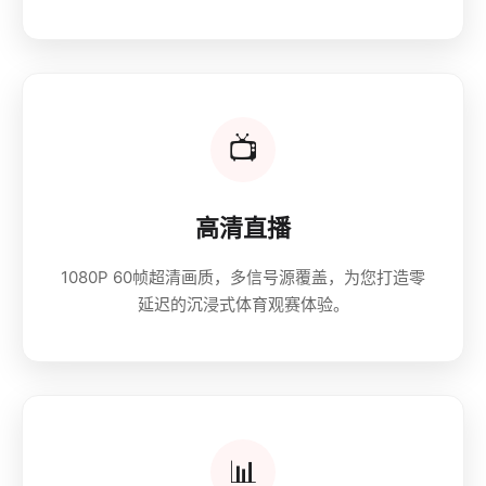
📺
高清直播
1080P 60帧超清画质，多信号源覆盖，为您打造零
延迟的沉浸式体育观赛体验。
📊