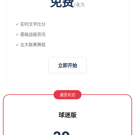
免费
/永久
✓ 实时文字比分
✓ 基础战报资讯
✓ 五大联赛赛程
立即开始
最受欢迎
球迷版