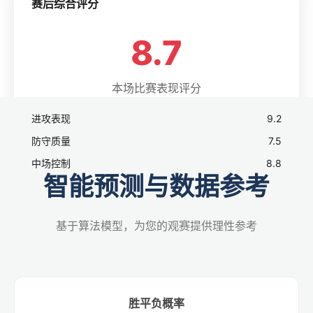
赛后综合评分
8.7
本场比赛表现评分
进攻表现
9.2
防守质量
7.5
中场控制
8.8
智能预测与数据参考
基于算法模型，为您的观赛提供理性参考
胜平负概率