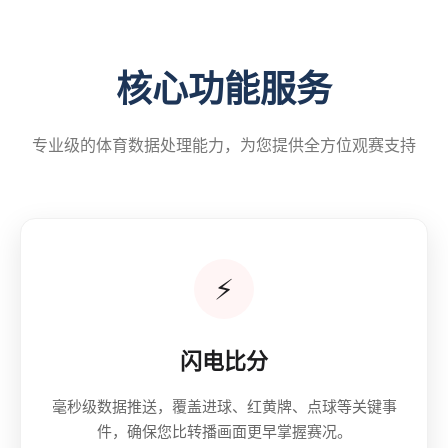
核心功能服务
专业级的体育数据处理能力，为您提供全方位观赛支持
⚡
闪电比分
毫秒级数据推送，覆盖进球、红黄牌、点球等关键事
件，确保您比转播画面更早掌握赛况。