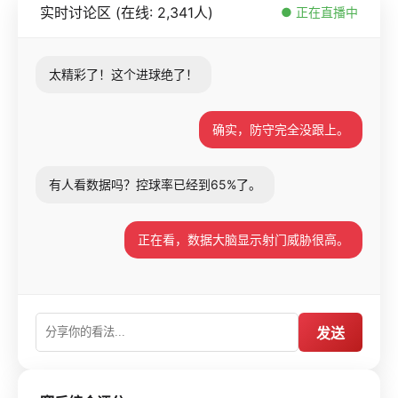
实时讨论区 (在线: 2,341人)
● 正在直播中
太精彩了！这个进球绝了！
确实，防守完全没跟上。
有人看数据吗？控球率已经到65%了。
正在看，数据大脑显示射门威胁很高。
发送