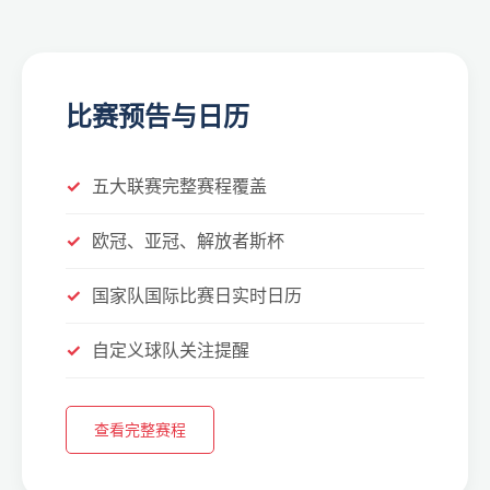
比赛预告与日历
五大联赛完整赛程覆盖
欧冠、亚冠、解放者斯杯
国家队国际比赛日实时日历
自定义球队关注提醒
查看完整赛程