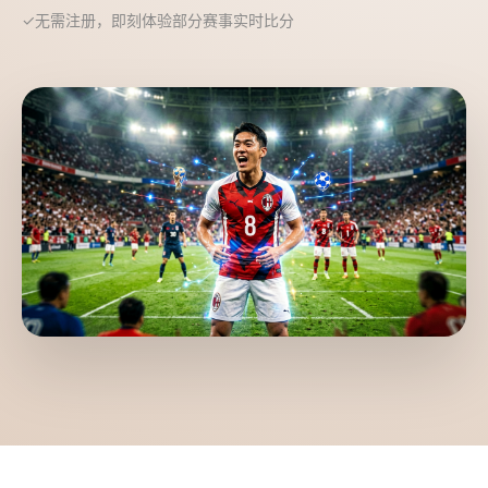
✓
无需注册，即刻体验部分赛事实时比分