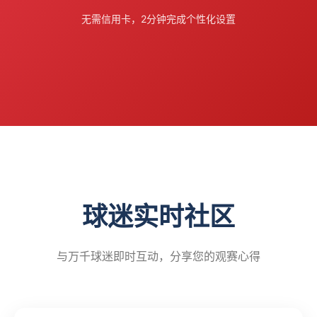
无需信用卡，2分钟完成个性化设置
球迷实时社区
与万千球迷即时互动，分享您的观赛心得