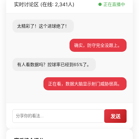
实时讨论区 (在线: 2,341人)
● 正在直播中
太精彩了！这个进球绝了！
确实，防守完全没跟上。
有人看数据吗？控球率已经到65%了。
正在看，数据大脑显示射门威胁很高。
发送