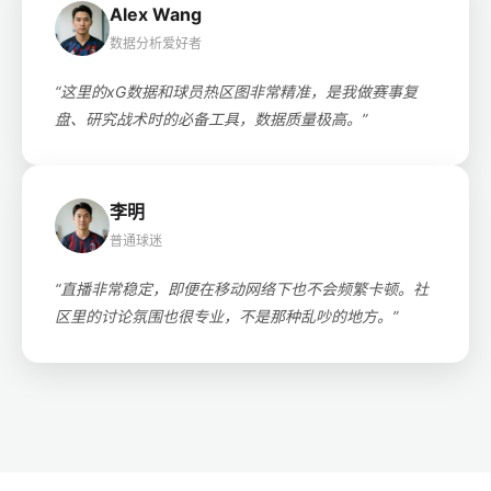
Alex Wang
数据分析爱好者
“这里的xG数据和球员热区图非常精准，是我做赛事复
盘、研究战术时的必备工具，数据质量极高。”
李明
普通球迷
“直播非常稳定，即便在移动网络下也不会频繁卡顿。社
区里的讨论氛围也很专业，不是那种乱吵的地方。”