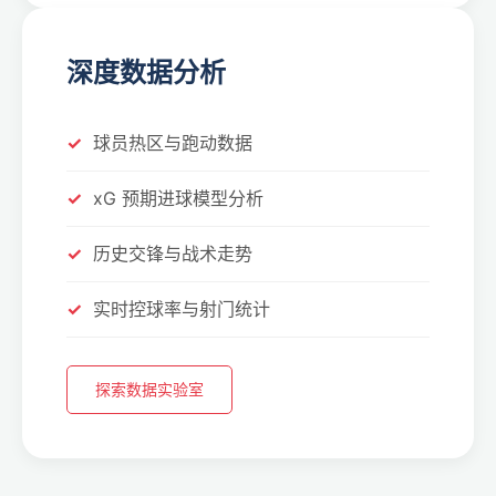
深度数据分析
球员热区与跑动数据
xG 预期进球模型分析
历史交锋与战术走势
实时控球率与射门统计
探索数据实验室