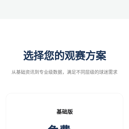
选择您的观赛方案
从基础资讯到专业级数据，满足不同层级的球迷需求
基础版