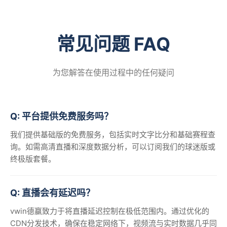
常见问题 FAQ
为您解答在使用过程中的任何疑问
Q: 平台提供免费服务吗？
我们提供基础版的免费服务，包括实时文字比分和基础赛程查
询。如需高清直播和深度数据分析，可以订阅我们的球迷版或
终极版套餐。
Q: 直播会有延迟吗？
vwin德赢致力于将直播延迟控制在极低范围内。通过优化的
CDN分发技术，确保在稳定网络下，视频流与实时数据几乎同