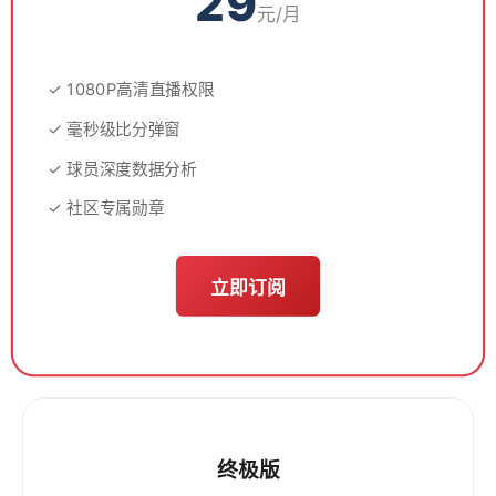
29
元/月
✓ 1080P高清直播权限
✓ 毫秒级比分弹窗
✓ 球员深度数据分析
✓ 社区专属勋章
立即订阅
终极版