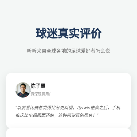
球迷真实评价
听听来自全球各地的足球爱好者怎么说
陈子墨
资深观赛用户
“以前看比赛总觉得比分更新慢，用vwin德赢之后，手机
推送比电视画面还快，这种感觉真的很爽！”