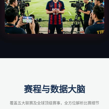
赛程与数据大脑
覆盖五大联赛及全球顶级赛事，全方位解析比赛细节