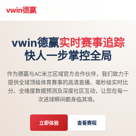
vwin德赢
vwin德赢
实时赛事追踪
快人一步掌控全局
作为德赢与AC米兰区域官方合作伙伴，我们致力于
提供全球顶级体育赛事的高清直播、毫秒级实时比
分、全维度数据预测及深度社区互动，让您在每一
次进球瞬间都身临其境。
立即体验
查看赛程