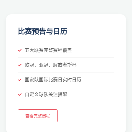
比赛预告与日历
五大联赛完整赛程覆盖
欧冠、亚冠、解放者斯杯
国家队国际比赛日实时日历
自定义球队关注提醒
查看完整赛程