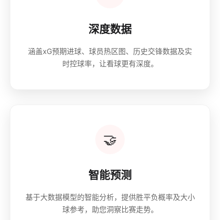
深度数据
涵盖xG预期进球、球员热区图、历史交锋数据及实
时控球率，让看球更有深度。
🤝
智能预测
基于大数据模型的智能分析，提供胜平负概率及大小
球参考，助您洞察比赛走势。