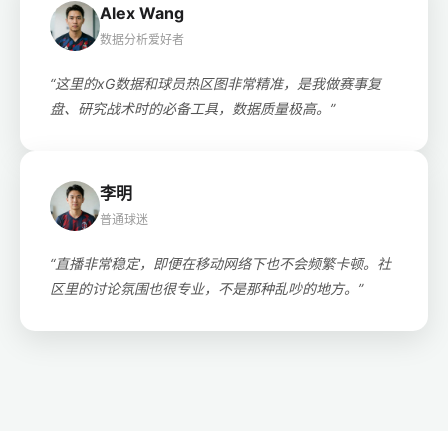
Alex Wang
数据分析爱好者
“这里的xG数据和球员热区图非常精准，是我做赛事复
盘、研究战术时的必备工具，数据质量极高。”
李明
普通球迷
“直播非常稳定，即便在移动网络下也不会频繁卡顿。社
区里的讨论氛围也很专业，不是那种乱吵的地方。”