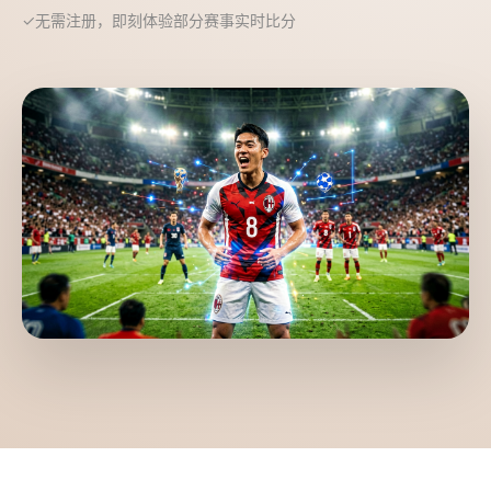
✓
无需注册，即刻体验部分赛事实时比分