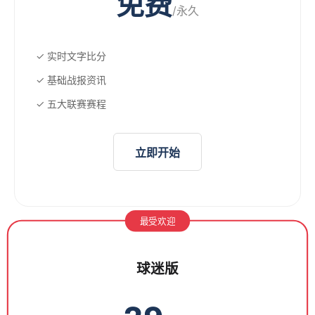
免费
/永久
✓ 实时文字比分
✓ 基础战报资讯
✓ 五大联赛赛程
立即开始
最受欢迎
球迷版