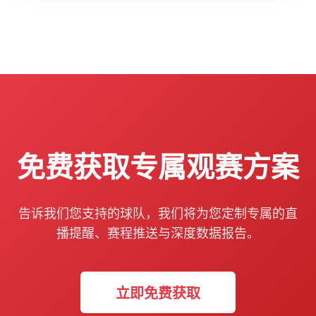
免费获取专属观赛方案
告诉我们您支持的球队，我们将为您定制专属的直
播提醒、赛程推送与深度数据报告。
立即免费获取