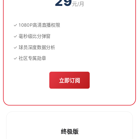
29
元/月
✓ 1080P高清直播权限
✓ 毫秒级比分弹窗
✓ 球员深度数据分析
✓ 社区专属勋章
立即订阅
终极版