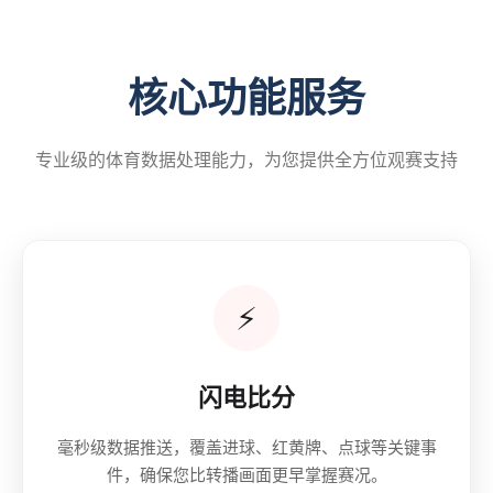
核心功能服务
专业级的体育数据处理能力，为您提供全方位观赛支持
⚡
闪电比分
毫秒级数据推送，覆盖进球、红黄牌、点球等关键事
件，确保您比转播画面更早掌握赛况。