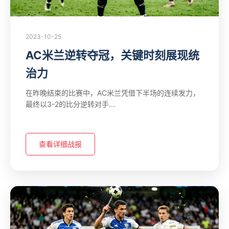
2023-10-25
AC米兰逆转夺冠，关键时刻展现统
治力
在昨晚结束的比赛中，AC米兰凭借下半场的连续发力，
最终以3-2的比分逆转对手...
查看详细战报