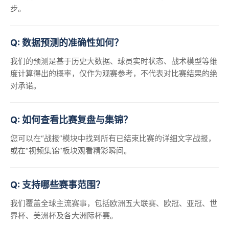
步。
Q: 数据预测的准确性如何？
我们的预测是基于历史大数据、球员实时状态、战术模型等维
度计算得出的概率，仅作为观赛参考，不代表对比赛结果的绝
对承诺。
Q: 如何查看比赛复盘与集锦？
您可以在“战报”模块中找到所有已结束比赛的详细文字战报，
或在“视频集锦”板块观看精彩瞬间。
Q: 支持哪些赛事范围？
我们覆盖全球主流赛事，包括欧洲五大联赛、欧冠、亚冠、世
界杯、美洲杯及各大洲际杯赛。