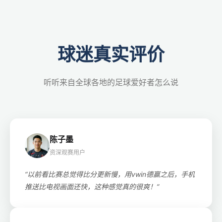
球迷真实评价
听听来自全球各地的足球爱好者怎么说
陈子墨
资深观赛用户
“以前看比赛总觉得比分更新慢，用vwin德赢之后，手机
推送比电视画面还快，这种感觉真的很爽！”