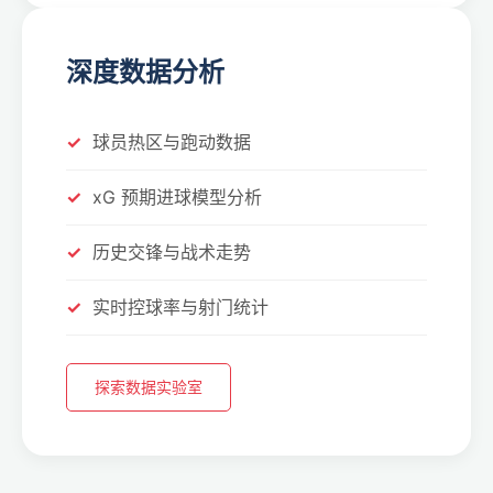
深度数据分析
球员热区与跑动数据
xG 预期进球模型分析
历史交锋与战术走势
实时控球率与射门统计
探索数据实验室