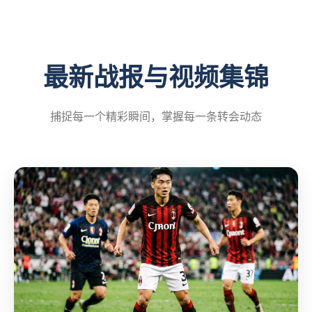
最新战报与视频集锦
捕捉每一个精彩瞬间，掌握每一条转会动态