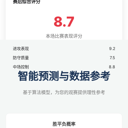
赛后综合评分
8.7
本场比赛表现评分
进攻表现
9.2
防守质量
7.5
中场控制
8.8
智能预测与数据参考
基于算法模型，为您的观赛提供理性参考
胜平负概率