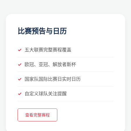
比赛预告与日历
五大联赛完整赛程覆盖
欧冠、亚冠、解放者斯杯
国家队国际比赛日实时日历
自定义球队关注提醒
查看完整赛程